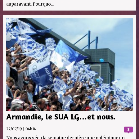
auparavant. Pourquo...
Armandie, le SUA LG…et nous.
22/07/19 | 04h14
8
Nous avons vécu la semaine dernière une polémique un