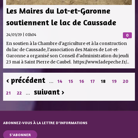
Les Maires du Lot-et-Garonne
soutiennent le lac de Caussade
24/05/19 | 01h04
0
En soutien à la Chambre d'agriculture et à la construction
du lac de Caussade, l'association des Maires de Lot-et-
Garonne a organisé son Conseil d'administration du jeudi
23 mai à Saint Pierre de Caubel. https://www.ladepeche.fr/...
PAGES
‹ précédent
…
14
15
16
17
18
19
20
suivant ›
21
22
…
ABONNEZ-VOUS À LA LETTRE D'INFORMATIONS
S'ABONNER