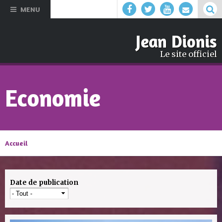
Aller au
MENU
contenu
principal
Jean Dionis
Le site officiel
Economie
Accueil
Date de publication