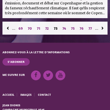
émission, document et débat sur Copenhague et la gestion
du fameux réchauffement climatique. Il faut qu’ils respirent
très profondément cette semaine où le sommet de Copen...
PAGES
‹
›
…
69
70
71
72
73
74
75
76
77
…
ABONNEZ-VOUS À LA LETTRE D'INFORMATIONS
S'ABONNER
ME SUIVRE SUR
ACCUEIL
IMAGES
CONTACT
JEAN DIONIS
CAMPAGNE MUNICIPALE 2026