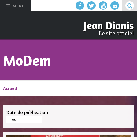
Aller au
MENU
contenu
principal
Jean Dionis
Le site officiel
MoDem
Accueil
Date de publication