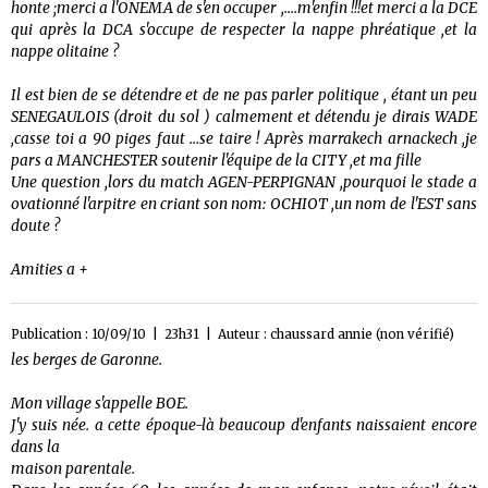
honte ;merci a l'ONEMA de s'en occuper ,....m'enfin !!!et merci a la DCE
qui après la DCA s'occupe de respecter la nappe phréatique ,et la
nappe olitaine ?
Il est bien de se détendre et de ne pas parler politique , étant un peu
SENEGAULOIS (droit du sol ) calmement et détendu je dirais WADE
,casse toi a 90 piges faut ...se taire ! Après marrakech arnackech ,je
pars a MANCHESTER soutenir l'équipe de la CITY ,et ma fille
Une question ,lors du match AGEN-PERPIGNAN ,pourquoi le stade a
ovationné l'arpitre en criant son nom: OCHIOT ,un nom de l'EST sans
doute ?
Amities a +
Publication : 10/09/10 | 23h31 | Auteur :
chaussard annie (non vérifié)
les berges de Garonne.
Mon village s'appelle BOE.
J'y suis née. a cette époque-là beaucoup d'enfants naissaient encore
dans la
maison parentale.