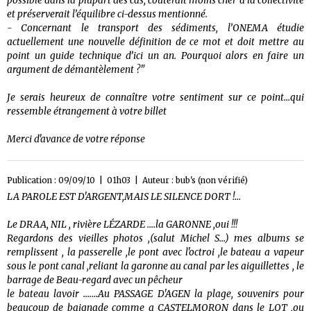
possible dans la plupart des cas, coûterait moins cher à la collectivité
et préserverait l’équilibre ci-dessus mentionné.
- Concernant le transport des sédiments, l’ONEMA étudie
actuellement une nouvelle définition de ce mot et doit mettre au
point un guide technique d’ici un an. Pourquoi alors en faire un
argument de démantèlement ?"
Je serais heureux de connaître votre sentiment sur ce point...qui
ressemble étrangement à votre billet
Merci d'avance de votre réponse
Publication : 09/09/10 | 01h03 | Auteur :
bub's (non vérifié)
LA PAROLE EST D'ARGENT,MAIS LE SILENCE DORT !...
Le DRAA, NIL , rivière LÉZARDE ....la GARONNE ,oui !!!
Regardons des vieilles photos ,(salut Michel S...) mes albums se
remplissent , la passerelle ,le pont avec l'octroi ,le bateau a vapeur
sous le pont canal ,reliant la garonne au canal par les aiguillettes , le
barrage de Beau-regard avec un pêcheur
le bateau lavoir .......Au PASSAGE D'AGEN la plage, souvenirs pour
beaucoup de baignade comme a CASTELMORON dans le LOT ,ou