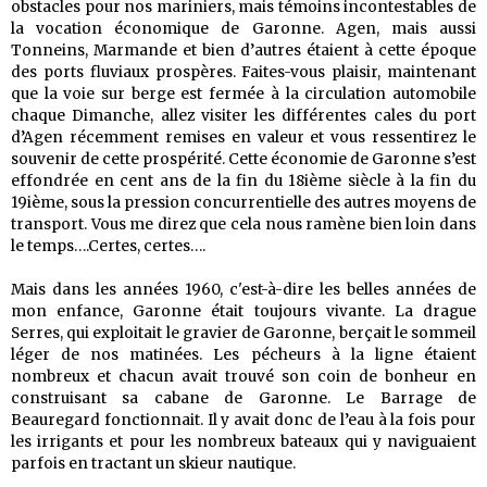
obstacles pour nos mariniers, mais témoins incontestables de
la vocation économique de Garonne. Agen, mais aussi
Tonneins, Marmande et bien d’autres étaient à cette époque
des ports fluviaux prospères. Faites-vous plaisir, maintenant
que la voie sur berge est fermée à la circulation automobile
chaque Dimanche, allez visiter les différentes cales du port
d’Agen récemment remises en valeur et vous ressentirez le
souvenir de cette prospérité. Cette économie de Garonne s’est
effondrée en cent ans de la fin du 18ième siècle à la fin du
19ième, sous la pression concurrentielle des autres moyens de
transport. Vous me direz que cela nous ramène bien loin dans
le temps….Certes, certes….
Mais dans les années 1960, c'est-à-dire les belles années de
mon enfance, Garonne était toujours vivante. La drague
Serres, qui exploitait le gravier de Garonne, berçait le sommeil
léger de nos matinées. Les pécheurs à la ligne étaient
nombreux et chacun avait trouvé son coin de bonheur en
construisant sa cabane de Garonne. Le Barrage de
Beauregard fonctionnait. Il y avait donc de l’eau à la fois pour
les irrigants et pour les nombreux bateaux qui y naviguaient
parfois en tractant un skieur nautique.