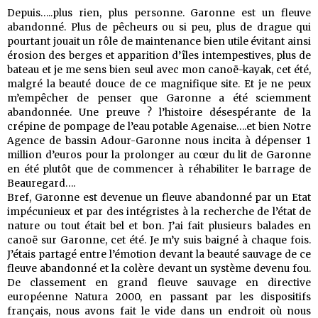
Depuis…..plus rien, plus personne. Garonne est un fleuve
abandonné. Plus de pêcheurs ou si peu, plus de drague qui
pourtant jouait un rôle de maintenance bien utile évitant ainsi
érosion des berges et apparition d’îles intempestives, plus de
bateau et je me sens bien seul avec mon canoë-kayak, cet été,
malgré la beauté douce de ce magnifique site. Et je ne peux
m’empêcher de penser que Garonne a été sciemment
abandonnée. Une preuve ? l’histoire désespérante de la
crépine de pompage de l’eau potable Agenaise….et bien Notre
Agence de bassin Adour-Garonne nous incita à dépenser 1
million d’euros pour la prolonger au cœur du lit de Garonne
en été plutôt que de commencer à réhabiliter le barrage de
Beauregard….
Bref, Garonne est devenue un fleuve abandonné par un Etat
impécunieux et par des intégristes à la recherche de l’état de
nature ou tout était bel et bon. J’ai fait plusieurs balades en
canoë sur Garonne, cet été. Je m’y suis baigné à chaque fois.
J’étais partagé entre l’émotion devant la beauté sauvage de ce
fleuve abandonné et la colère devant un système devenu fou.
De classement en grand fleuve sauvage en directive
européenne Natura 2000, en passant par les dispositifs
français, nous avons fait le vide dans un endroit où nous