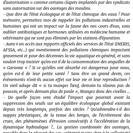
d’autorisation » comme certains clapets implantés par des syndicats
sans autorisation sur des ouvrages des moulins.
- Que dire de l’état écologique et de l’état chimique des eaux ? Pour
mémoire, permettez moi de rappeler les pollutions industrielles et
humaines qui ont un impact sur la faune des nos cours d’eau, sans
oublier antibiotiques et hormones utilisées en médecine humaine et
vétérinaire qui ne sont pas éliminés par les stations d’épuration.
- Aura-t-on accès aux rapports officiels des services de l’état (INERIS,
AFSSA, etc…) qui mentionnent des pollutions chimiques impactant
gravement et pour des décennies la vie aquatique en général, et sans
vouloir trop insister qu’en est-il de la consommation des anguilles de
« Garonne » ? Si ce qu’elles ont absorbé est dangereux pour nous,
qu’en est-il de leur petite santé ? Sans être un grand devin, ces
évènements n’ont-ils aucun effet sur leur vie et leur reproduction ?
Un vieil adage dit « si tu manges l'œuf, demain tu n'auras pas de
poussin, et après demain plus de poule », Mangez donc des civelles ...
- De quelle façon sera étudié l’impact que pourrait avoir la
suppression des seuils sur un équilibre écologique global existant
depuis très longtemps, parfois des siècles ? Qu’adviendra-t-il des
nappes phréatiques, de la tenue des berges, de l’écrêtement des
crues, des phénomènes d’érosion consécutifs à l’accélération de la
dynamique hydraulique ?... La gestion coordonnée des ouvrages,