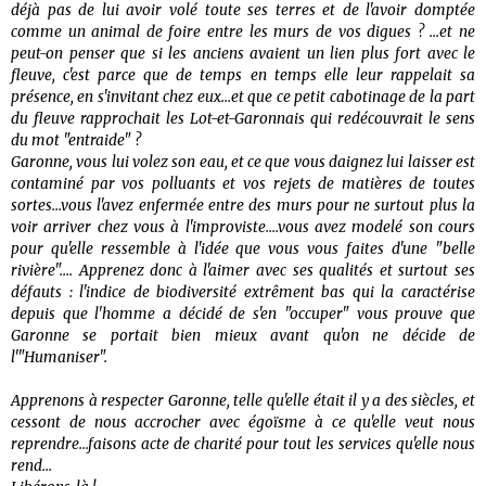
déjà pas de lui avoir volé toute ses terres et de l'avoir domptée
comme un animal de foire entre les murs de vos digues ? ...et ne
peut-on penser que si les anciens avaient un lien plus fort avec le
fleuve, c'est parce que de temps en temps elle leur rappelait sa
présence, en s'invitant chez eux...et que ce petit cabotinage de la part
du fleuve rapprochait les Lot-et-Garonnais qui redécouvrait le sens
du mot "entraide" ?
Garonne, vous lui volez son eau, et ce que vous daignez lui laisser est
contaminé par vos polluants et vos rejets de matières de toutes
sortes...vous l'avez enfermée entre des murs pour ne surtout plus la
voir arriver chez vous à l'improviste....vous avez modelé son cours
pour qu'elle ressemble à l'idée que vous vous faites d'une "belle
rivière".... Apprenez donc à l'aimer avec ses qualités et surtout ses
défauts : l'indice de biodiversité extrêment bas qui la caractérise
depuis que l'homme a décidé de s'en "occuper" vous prouve que
Garonne se portait bien mieux avant qu'on ne décide de
l'"Humaniser".
Apprenons à respecter Garonne, telle qu'elle était il y a des siècles, et
cessont de nous accrocher avec égoïsme à ce qu'elle veut nous
reprendre...faisons acte de charité pour tout les services qu'elle nous
rend...