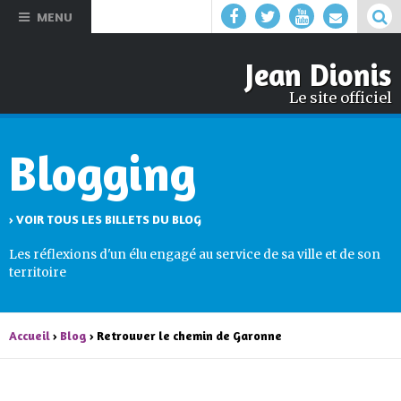
Aller au
MENU
contenu
principal
Jean Dionis
Le site officiel
Blogging
› VOIR TOUS LES BILLETS DU BLOG
Les réflexions d'un élu engagé au service de sa ville et de son
territoire
Accueil
›
Blog
› Retrouver le chemin de Garonne