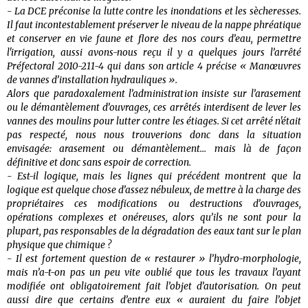
- La DCE préconise la lutte contre les inondations et les sècheresses.
Il faut incontestablement préserver le niveau de la nappe phréatique
et conserver en vie faune et flore des nos cours d’eau, permettre
l'irrigation, aussi avons-nous reçu il y a quelques jours l’arrêté
Préfectoral 2010-211-4 qui dans son article 4 précise « Manœuvres
de vannes d’installation hydrauliques ».
Alors que paradoxalement l’administration insiste sur l’arasement
ou le démantèlement d’ouvrages, ces arrêtés interdisent de lever les
vannes des moulins pour lutter contre les étiages. Si cet arrêté n'était
pas respecté, nous nous trouverions donc dans la situation
envisagée: arasement ou démantèlement... mais là de façon
définitive et donc sans espoir de correction.
- Est-il logique, mais les lignes qui précédent montrent que la
logique est quelque chose d’assez nébuleux, de mettre à la charge des
propriétaires ces modifications ou destructions d’ouvrages,
opérations complexes et onéreuses, alors qu’ils ne sont pour la
plupart, pas responsables de la dégradation des eaux tant sur le plan
physique que chimique ?
- Il est fortement question de « restaurer » l’hydro-morphologie,
mais n’a-t-on pas un peu vite oublié que tous les travaux l’ayant
modifiée ont obligatoirement fait l’objet d’autorisation. On peut
aussi dire que certains d’entre eux « auraient du faire l’objet