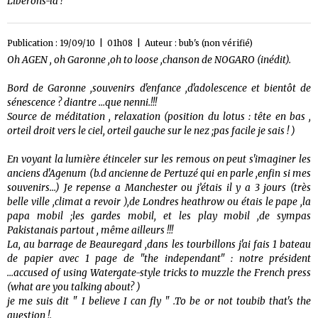
Libérons-là !
Publication : 19/09/10 | 01h08 | Auteur :
bub's (non vérifié)
Oh AGEN , oh Garonne ,oh to loose ,chanson de NOGARO (inédit).
Bord de Garonne ,souvenirs d'enfance ,d'adolescence et bientôt de
sénescence ? diantre ...que nenni.!!!
Source de méditation , relaxation (position du lotus : tête en bas ,
orteil droit vers le ciel, orteil gauche sur le nez ;pas facile je sais ! )
En voyant la lumière étinceler sur les remous on peut s'imaginer les
anciens d'Agenum (b.d ancienne de Pertuzé qui en parle ,enfin si mes
souvenirs...) Je repense a Manchester ou j’étais il y a 3 jours (très
belle ville ,climat a revoir ),de Londres heathrow ou étais le pape ,la
papa mobil ;les gardes mobil, et les play mobil ,de sympas
Pakistanais partout , même ailleurs !!!
La, au barrage de Beauregard ,dans les tourbillons j'ai fais 1 bateau
de papier avec 1 page de "the independant" : notre président
...accused of using Watergate-style tricks to muzzle the French press
(what are you talking about? )
je me suis dit " I believe I can fly " .To be or not toubib that's the
question !.