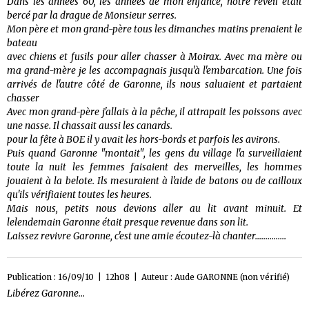
Dans les années 60, les années de mon enfance, notre réveil était
bercé par la drague de Monsieur serres.
Mon père et mon grand-père tous les dimanches matins prenaient le
bateau
avec chiens et fusils pour aller chasser à Moirax. Avec ma mère ou
ma grand-mère je les accompagnais jusqu'à l'embarcation. Une fois
arrivés de l'autre côté de Garonne, ils nous saluaient et partaient
chasser
Avec mon grand-père j'allais à la pêche, il attrapait les poissons avec
une nasse. Il chassait aussi les canards.
pour la fête à BOE il y avait les hors-bords et parfois les avirons.
Puis quand Garonne "montait", les gens du village l'a surveillaient
toute la nuit les femmes faisaient des merveilles, les hommes
jouaient à la belote. Ils mesuraient à l'aide de batons ou de cailloux
qu'ils vérifiaient toutes les heures.
Mais nous, petits nous devions aller au lit avant minuit. Et
lelendemain Garonne était presque revenue dans son lit.
Laissez revivre Garonne, c'est une amie écoutez-là chanter...............
Publication : 16/09/10 | 12h08 | Auteur :
Aude GARONNE (non vérifié)
Libérez Garonne...