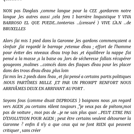
NON pas l'Anglais ,comme langue pour la CEE ,gardarem notre
langue ,les autres aussi ,cela fera 1 barrière linguistique Y VIVA
BARROSO EL QUE PUEDE...tonterias ...(censuré ) VIVE L'A.N ...de
BRUXELLES
Alors j'ai mis 1 pied dans la Garonne ,les gardons commençaient a
s'enfuir ,j'ai regardé le barrage ,retenue d'eau ; effort de l'homme
pour éviter des niveaux d'eau trop bas ,et équilibrer la nappe .J'ai
pensé a la masse ,a la baise ou ,lors de sécheresse j'allais récupérer
gougeons ,malines ...coincés dans des flaques d'eau pour les placer
dans des trous d'eau d'eau ,plus loin
J'ai mis les 2 pieds dans l'eau , et j'ai pensé a certains partis politiques
:NOUS PARTÎMES MILLE ,ET PAR UN PROMPT RENFORT NOUS
ARRIVÂMES DEUX EN ARRIVANT AU PORT .
Soyons fous (comme disait DEPROGES ) baignons nous ,un regard
vers AGEN ,ou certains râlent toujours ,"je veux pas de piétons,moi
pas de voiture , moi pas de ...je ne sais plus quoi ...PEUT ETRE PAS
D'EVOLUTION POUR AGEN ; peut être certains veulent détourner la
Garonne ? enfin il n'y a que ceux qui ne font RIEN qui peuvent
critiquer , sans créer