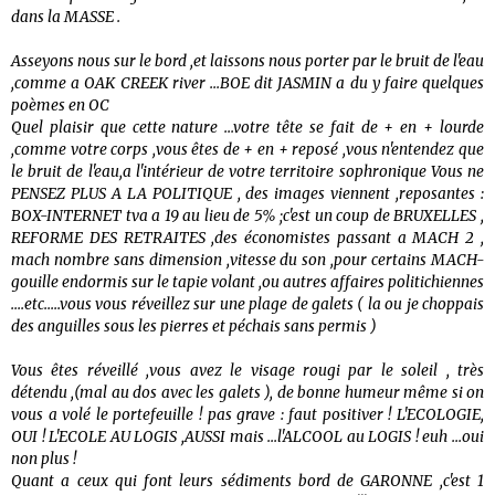
dans la MASSE .
Asseyons nous sur le bord ,et laissons nous porter par le bruit de l'eau
,comme a OAK CREEK river ...BOE dit JASMIN a du y faire quelques
poèmes en OC
Quel plaisir que cette nature ...votre tête se fait de + en + lourde
,comme votre corps ,vous êtes de + en + reposé ,vous n'entendez que
le bruit de l'eau,a l'intérieur de votre territoire sophronique Vous ne
PENSEZ PLUS A LA POLITIQUE , des images viennent ,reposantes :
BOX-INTERNET tva a 19 au lieu de 5% ;c'est un coup de BRUXELLES ,
REFORME DES RETRAITES ,des économistes passant a MACH 2 ,
mach nombre sans dimension ,vitesse du son ,pour certains MACH-
gouille endormis sur le tapie volant ,ou autres affaires politichiennes
....etc.....vous vous réveillez sur une plage de galets ( la ou je choppais
des anguilles sous les pierres et péchais sans permis )
Vous êtes réveillé ,vous avez le visage rougi par le soleil , très
détendu ,(mal au dos avec les galets ), de bonne humeur même si on
vous a volé le portefeuille ! pas grave : faut positiver ! L'ECOLOGIE,
OUI ! L'ECOLE AU LOGIS ,AUSSI mais ...l'ALCOOL au LOGIS ! euh ...oui
non plus !
Quant a ceux qui font leurs sédiments bord de GARONNE ,c'est 1