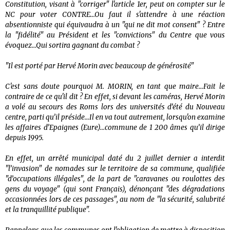
Constitution, visant à "corriger" l'article 1er, peut on compter sur le
NC pour voter CONTRE...Ou faut il s'attendre à une réaction
absentionniste qui équivaudra à un "qui ne dit mot consent" ? Entre
la "fidélité" au Président et les "convictions" du Centre que vous
évoquez...Qui sortira gagnant du combat ?
"Il est porté par Hervé Morin avec beaucoup de générosité"
C'est sans doute pourquoi M. MORIN, en tant que maire...Fait le
contraire de ce qu'il dit ? En effet, si devant les caméras, Hervé Morin
a volé au secours des Roms lors des universités d’été du Nouveau
centre, parti qu’il préside...Il en va tout autrement, lorsqu'on examine
les affaires d’Epaignes (Eure)...commune de 1 200 âmes qu’il dirige
depuis 1995.
En effet, un arrêté municipal daté du 2 juillet dernier a interdit
"l’invasion" de nomades sur le territoire de sa commune, qualifiée
"d’occupations illégales", de la part de "caravanes ou roulottes des
gens du voyage" (qui sont Français), dénonçant "des dégradations
occasionnées lors de ces passages", au nom de "la sécurité, salubrité
et la tranquillité publique".