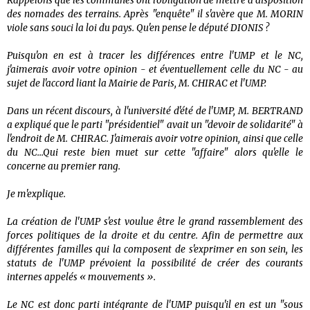
Rappelons que les communes ont l'obligation de mettre à disposition
des nomades des terrains. Après "enquête" il s'avère que M. MORIN
viole sans souci la loi du pays. Qu'en pense le député DIONIS ?
Puisqu'on en est à tracer les différences entre l'UMP et le NC,
j'aimerais avoir votre opinion - et éventuellement celle du NC - au
sujet de l'accord liant la Mairie de Paris, M. CHIRAC et l'UMP.
Dans un récent discours, à l'université d'été de l'UMP, M. BERTRAND
a expliqué que le parti "présidentiel" avait un "devoir de solidarité" à
l'endroit de M. CHIRAC. J'aimerais avoir votre opinion, ainsi que celle
du NC...Qui reste bien muet sur cette "affaire" alors qu'elle le
concerne au premier rang.
Je m'explique.
La création de l'UMP s'est voulue être le grand rassemblement des
forces politiques de la droite et du centre. Afin de permettre aux
différentes familles qui la composent de s'exprimer en son sein, les
statuts de l'UMP prévoient la possibilité de créer des courants
internes appelés « mouvements ».
Le NC est donc parti intégrante de l'UMP puisqu'il en est un "sous