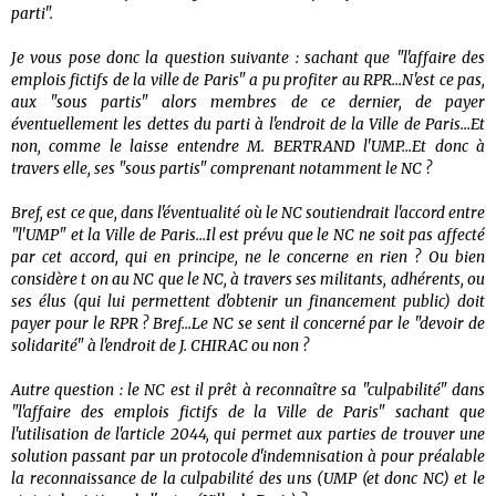
parti".
Je vous pose donc la question suivante : sachant que "l'affaire des
emplois fictifs de la ville de Paris" a pu profiter au RPR...N'est ce pas,
aux "sous partis" alors membres de ce dernier, de payer
éventuellement les dettes du parti à l'endroit de la Ville de Paris...Et
non, comme le laisse entendre M. BERTRAND l'UMP...Et donc à
travers elle, ses "sous partis" comprenant notamment le NC ?
Bref, est ce que, dans l'éventualité où le NC soutiendrait l'accord entre
"l'UMP" et la Ville de Paris...Il est prévu que le NC ne soit pas affecté
par cet accord, qui en principe, ne le concerne en rien ? Ou bien
considère t on au NC que le NC, à travers ses militants, adhérents, ou
ses élus (qui lui permettent d'obtenir un financement public) doit
payer pour le RPR ? Bref...Le NC se sent il concerné par le "devoir de
solidarité" à l'endroit de J. CHIRAC ou non ?
Autre question : le NC est il prêt à reconnaître sa "culpabilité" dans
"l'affaire des emplois fictifs de la Ville de Paris" sachant que
l'utilisation de l'article 2044, qui permet aux parties de trouver une
solution passant par un protocole d'indemnisation à pour préalable
la reconnaissance de la culpabilité des uns (UMP (et donc NC) et le