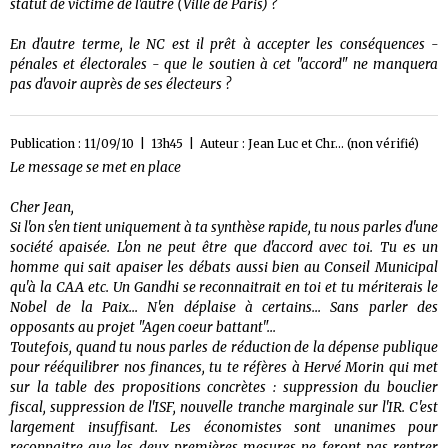
statut de victime de l'autre (Ville de Paris) ?
En d'autre terme, le NC est il prêt à accepter les conséquences -
pénales et électorales - que le soutien à cet "accord" ne manquera
pas d'avoir auprès de ses électeurs ?
Publication : 11/09/10 | 13h45 | Auteur :
Jean Luc et Chr... (non vérifié)
Le message se met en place
Cher Jean,
Si l'on s'en tient uniquement à ta synthèse rapide, tu nous parles d'une
société apaisée. L'on ne peut être que d'accord avec toi. Tu es un
homme qui sait apaiser les débats aussi bien au Conseil Municipal
qu'à la CAA etc. Un Gandhi se reconnaitrait en toi et tu mériterais le
Nobel de la Paix... N'en déplaise à certains... Sans parler des
opposants au projet "Agen coeur battant"...
Toutefois, quand tu nous parles de réduction de la dépense publique
pour rééquilibrer nos finances, tu te réfères à Hervé Morin qui met
sur la table des propositions concrètes : suppression du bouclier
fiscal, suppression de l'ISF, nouvelle tranche marginale sur l'IR. C'est
largement insuffisant. Les économistes sont unanimes pour
reconnaitre que les deux premières mesures ne feront pas rentrer