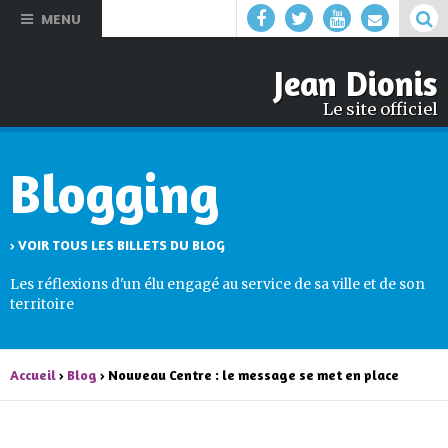
Aller au
MENU
contenu
principal
Jean Dionis
Le site officiel
Blogging
› VOIR TOUS LES BILLETS DU BLOG
Les réflexions d'un élu engagé au service de sa ville et de son
territoire
Accueil
›
Blog
› Nouveau Centre : le message se met en place