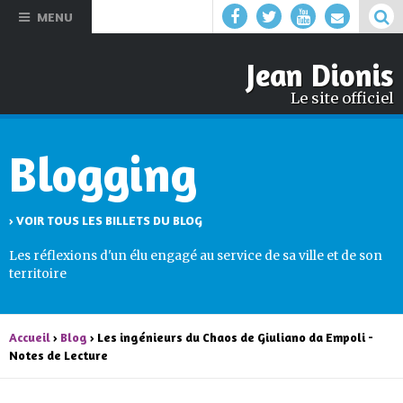
Aller au
MENU
contenu
principal
Jean Dionis
Le site officiel
Blogging
› VOIR TOUS LES BILLETS DU BLOG
Les réflexions d'un élu engagé au service de sa ville et de son
territoire
Accueil
›
Blog
› Les ingénieurs du Chaos de Giuliano da Empoli -
Notes de Lecture