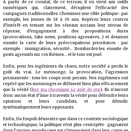
À partir de ce constat, de ce terreau, il en vient aux outils
numériques qui, clairement, décuplent l’efficacité des
campagnes traditionnelles. Choisissez une cible politique : par
exemple, les jeunes de 18 à 30 ans. Repérez leurs centres
d’intérêt en testant sur les réseaux sociaux leur niveau de
réponse, d’engagement à des propositions dures
(provocations, fake news, positions agressives…) et dessinez
ensuite la carte de leurs préoccupations prioritaires : par
exemple : immigration, sécurité… Bombardez-les ensuite de
posts agressifs sur ces thèmes… et le tour est joué.
Enfin, pour les ingénieurs du chaos, notre société a perdu le
goût du vrai. Le mensonge, la provocation, l’agression
permanente : tous les coups sont permis. Nos ingénieurs ont
repéré que les mensonges se diffusent bien plus efficacement
que la vérité (
lire ma chronique
Le goût du vrai
). Ils n’auront
donc aucun état d’âme à travestir la vérité pour défendre leurs
opinions et leurs candidats, et pour démolir
systématiquement leurs opposants.
Enfin, Da Empoli démontre que dans ce contexte sociologique
et technologique, la politique n’est plus centripète : gagnaient
dans l’ancien monde ceux qui s’imposaient dans leur camp au