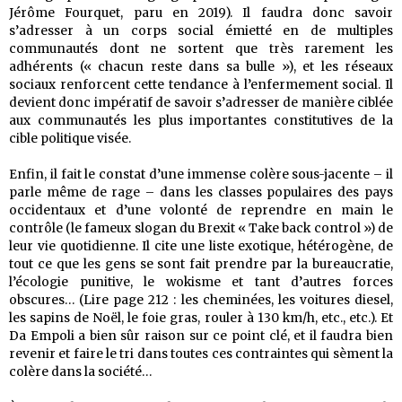
Jérôme Fourquet, paru en 2019). Il faudra donc savoir
s’adresser à un corps social émietté en de multiples
communautés dont ne sortent que très rarement les
adhérents (« chacun reste dans sa bulle »), et les réseaux
sociaux renforcent cette tendance à l’enfermement social. Il
devient donc impératif de savoir s’adresser de manière ciblée
aux communautés les plus importantes constitutives de la
cible politique visée.
Enfin, il fait le constat d’une immense colère sous-jacente – il
parle même de rage – dans les classes populaires des pays
occidentaux et d’une volonté de reprendre en main le
contrôle (le fameux slogan du Brexit « Take back control ») de
leur vie quotidienne. Il cite une liste exotique, hétérogène, de
tout ce que les gens se sont fait prendre par la bureaucratie,
l’écologie punitive, le wokisme et tant d’autres forces
obscures… (Lire page 212 : les cheminées, les voitures diesel,
les sapins de Noël, le foie gras, rouler à 130 km/h, etc., etc.). Et
Da Empoli a bien sûr raison sur ce point clé, et il faudra bien
revenir et faire le tri dans toutes ces contraintes qui sèment la
colère dans la société…