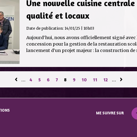
Une nouvelle cuisine centrale
qualité et locaux
Date de publication:
14/01/25 | 10h03
Aujourd’hui, nous avons officiellement signé avec 
concession pour la gestion de la restauration scol
lancement d’un projet majeur : la construction de n
‹
›
…
4
5
6
7
8
9
10
11
12
…
TIONS
ME SUIVRE SUR