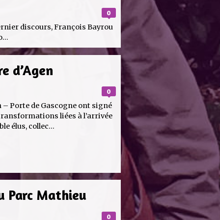
0
dernier discours, François Bayrou
...
re d’Agen
0
n – Porte de Gascogne ont signé
transformations liées à l’arrivée
e élus, collec...
du Parc Mathieu
0