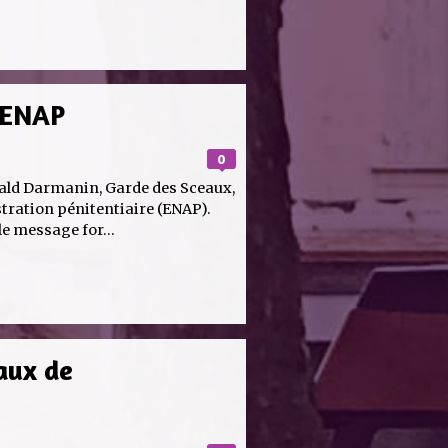
l’ENAP
0
rald Darmanin, Garde des Sceaux,
istration pénitentiaire (ENAP).
e message for...
aux de