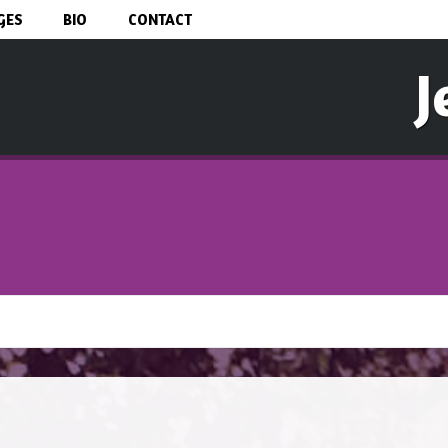
Aller au
GES
BIO
CONTACT
contenu
principal
J