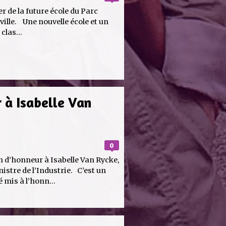
ier de la future école du Parc
ville. Une nouvelle école et un
clas...
 à Isabelle Van
0
on d’honneur à Isabelle Van Rycke,
stre de l’Industrie. C’est un
 mis à l’honn...