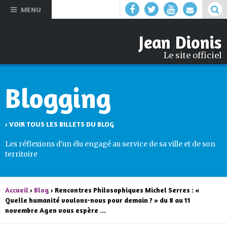
Aller au
MENU
contenu
principal
Jean Dionis
Le site officiel
Blogging
› VOIR TOUS LES BILLETS DU BLOG
Les réflexions d'un élu engagé au service de sa ville et de son
territoire
Accueil
›
Blog
› Rencontres Philosophiques Michel Serres : «
Quelle humanité voulons-nous pour demain ? » du 8 au 11
novembre Agen vous espère ...