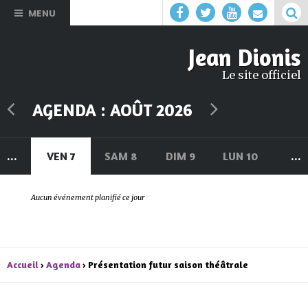
Aller au
MENU
contenu
principal
Jean Dionis
Le site officiel
AGENDA : AOÛT 2026
U 6
...
VEN 7
SAM 8
DIM 9
LUN 10
MAR 
...
Aucun événement planifié ce jour
Accueil
›
Agenda
› Présentation futur saison théâtrale