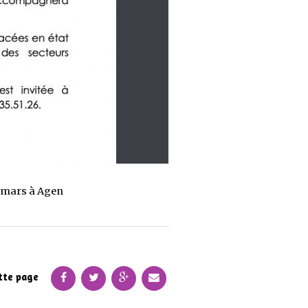
9 mars à Agen
tte page