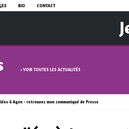
Aller au
GES
BIO
CONTACT
contenu
principal
J
s
› VOIR TOUTES LES ACTUALITÉS
diées à Agen - retrouvez mon communiqué de Presse