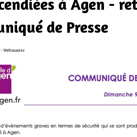
cendiées à Agen - re
niqué de Presse
 :
Webmaster