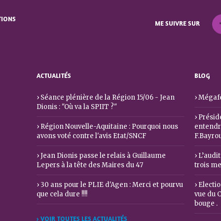
TIONS
ME SUIVRE SUR
ACTUALITÉS
BLOG
Séance plénière de la Région 15/06 - Jean
Mégafe
Dionis : "Où va la SPIIT ?"
Préside
Région Nouvelle-Aquitaine : Pourquoi nous
entendre
avons voté contre l'avis Etat/SNCF
F.Bayro
Jean Dionis passe le relais à Guillaume
L’audit
Lepers à la tête des Maires du 47
trois m
30 ans pour le PLIE d'Agen : Merci et pourvu
Electio
que cela dure !!!!
vue du C
bouge .
› VOIR TOUTES LES ACTUALITÉS