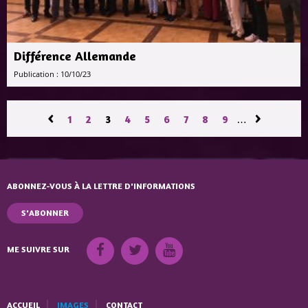
Différence Allemande
Publication : 10/10/23
PAGES
‹
›
1
2
3
4
5
6
7
8
9
…
ABONNEZ-VOUS À LA LETTRE D'INFORMATIONS
S'ABONNER
ME SUIVRE SUR
ACCUEIL
IMAGES
CONTACT