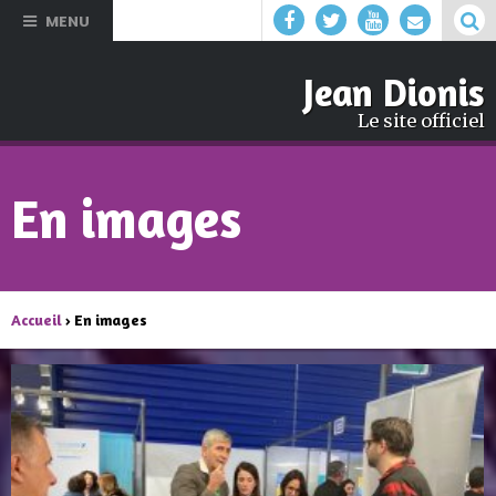
Aller au
MENU
contenu
principal
Jean Dionis
Le site officiel
En images
Accueil
› En images