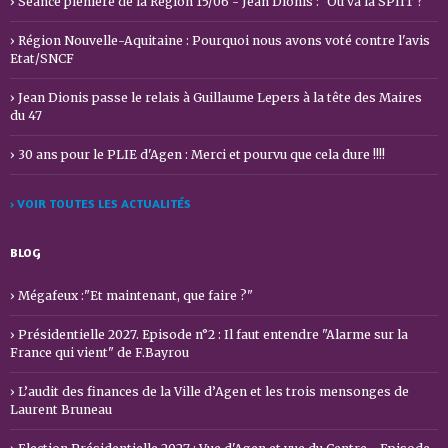
Séance plénière de la Région 15/06 - Jean Dionis : "Où va la SPIIT ?"
Région Nouvelle-Aquitaine : Pourquoi nous avons voté contre l'avis
Etat/SNCF
Jean Dionis passe le relais à Guillaume Lepers à la tête des Maires
du 47
30 ans pour le PLIE d'Agen : Merci et pourvu que cela dure !!!!
› VOIR TOUTES LES ACTUALITÉS
BLOG
Mégafeux :"Et maintenant, que faire ?"
Présidentielle 2027. Episode n°2 : Il faut entendre "Alarme sur la
France qui vient" de F.Bayrou
L’audit des finances de la Ville d’Agen et les trois mensonges de
Laurent Bruneau