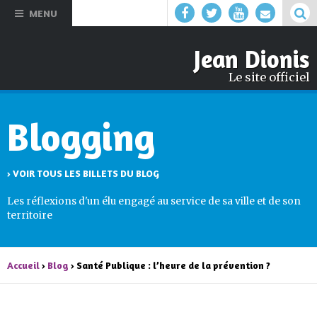
Aller au
MENU
contenu
principal
Jean Dionis
Le site officiel
Blogging
› VOIR TOUS LES BILLETS DU BLOG
Les réflexions d'un élu engagé au service de sa ville et de son
territoire
Accueil
›
Blog
› Santé Publique : l’heure de la prévention ?