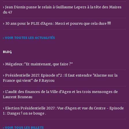
Jean Dionis passe le relais à Guillaume Lepers à la tête des Maires
du 47
30 ans pour le PLIE d'Agen : Merci et pourvu que cela dure !!!!
› VOIR TOUTES LES ACTUALITÉS
BLOG
Mégafeux :"Et maintenant, que faire ?"
Présidentielle 2027. Episode n°2 : Il faut entendre "Alarme sur la
France qui vient" de F.Bayrou
L’audit des finances de la Ville d’Agen et les trois mensonges de
Laurent Bruneau
Election Présidentielle 2027 : Vue d'Agen et vue du Centre - Episode
1 : Danger ! on se bouge .
› VOIR TOUS LES BILLETS