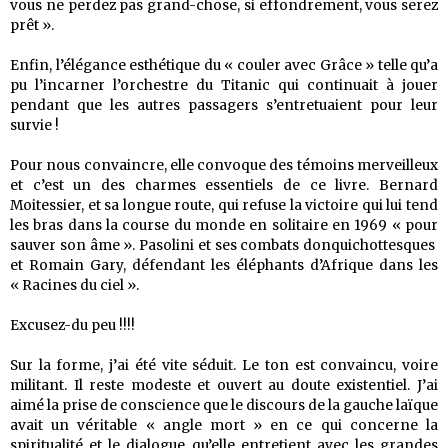
vous ne perdez pas grand-chose, si effondrement, vous serez
prêt ».
Enfin, l’élégance esthétique du « couler avec Grâce » telle qu’a
pu l’incarner l’orchestre du Titanic qui continuait à jouer
pendant que les autres passagers s’entretuaient pour leur
survie !
Pour nous convaincre, elle convoque des témoins merveilleux
et c’est un des charmes essentiels de ce livre. Bernard
Moitessier, et sa longue route, qui refuse la victoire qui lui tend
les bras dans la course du monde en solitaire en 1969 « pour
sauver son âme ». Pasolini et ses combats donquichottesques
et Romain Gary, défendant les éléphants d’Afrique dans les
« Racines du ciel ».
Excusez-du peu !!!!
Sur la forme, j’ai été vite séduit. Le ton est convaincu, voire
militant. Il reste modeste et ouvert au doute existentiel. J’ai
aimé la prise de conscience que le discours de la gauche laïque
avait un véritable « angle mort » en ce qui concerne la
spiritualité et le dialogue qu’elle entretient avec les grandes