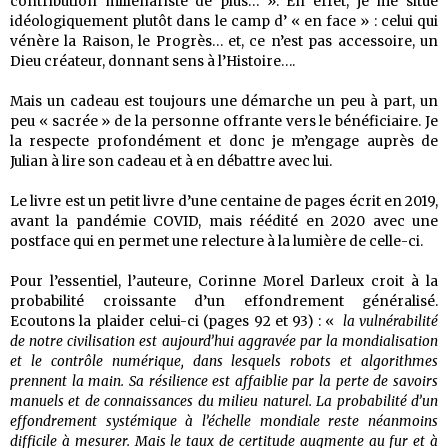
contribution millénariste de plus… ». En effet, je me situe
idéologiquement plutôt dans le camp d’ « en face » : celui qui
vénère la Raison, le Progrès… et, ce n’est pas accessoire, un
Dieu créateur, donnant sens à l’Histoire….
Mais un cadeau est toujours une démarche un peu à part, un
peu « sacrée » de la personne offrante vers le bénéficiaire. Je
la respecte profondément et donc je m’engage auprès de
Julian à lire son cadeau et à en débattre avec lui.
Le livre est un petit livre d’une centaine de pages écrit en 2019,
avant la pandémie COVID, mais réédité en 2020 avec une
postface qui en permet une relecture à la lumière de celle-ci.
Pour l’essentiel, l’auteure, Corinne Morel Darleux croit à la
probabilité croissante d’un effondrement généralisé.
Ecoutons la plaider celui-ci (pages 92 et 93) : «
la vulnérabilité
de notre civilisation est aujourd’hui aggravée par la mondialisation
et le contrôle numérique, dans lesquels robots et algorithmes
prennent la main. Sa résilience est affaiblie par la perte de savoirs
manuels et de connaissances du milieu naturel. La probabilité d’un
effondrement systémique à l’échelle mondiale reste néanmoins
difficile à mesurer. Mais le taux de certitude augmente au fur et à