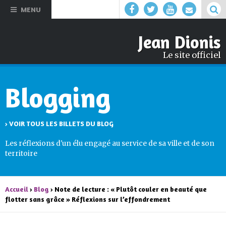
Aller au
MENU
contenu
principal
Jean Dionis
Le site officiel
Blogging
› VOIR TOUS LES BILLETS DU BLOG
Les réflexions d'un élu engagé au service de sa ville et de son
territoire
Accueil
›
Blog
› Note de lecture : « Plutôt couler en beauté que
flotter sans grâce » Réflexions sur l’effondrement