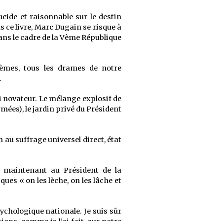
cide et raisonnable sur le destin
 ce livre, Marc Dugain se risque à
ans le cadre de la V
ème
République
èmes, tous les drames de notre
.
i novateur. Le mélange explosif de
rmées), le jardin privé du Président
n au suffrage universel direct, état
e maintenant au Président de la
ues « on les lèche, on les lâche et
hologique nationale. Je suis sûr