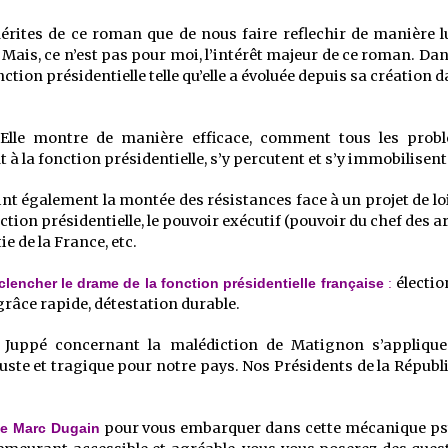
mérites de ce roman que de nous faire reflechir de manière lu
is, ce n’est pas pour moi, l’intérêt majeur de ce roman. Dans
ction présidentielle telle qu’elle a évoluée depuis sa création d
lle montre de manière efficace, comment tous les probl
la fonction présidentielle, s’y percutent et s’y immobilisent
nt également la montée des résistances face à un projet de lo
nction présidentielle, le pouvoir exécutif (pouvoir du chef des a
ie de la France, etc.
électio
nclencher le drame de la fonction présidentielle française
:
sgrâce rapide, détestation durable.
n Juppé concernant la malédiction de Matignon s’appliqu
uste et tragique pour notre pays. Nos Présidents de la Républiq
pour vous embarquer dans cette mécanique psyc
e Marc Dugain