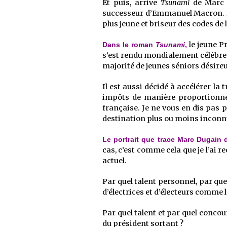
Et puis, arrive
Tsunami
de Marc D
successeur d’Emmanuel Macron. Il 
plus jeune et briseur des codes de
le jeune Pr
Dans le roman
Tsunami
,
s’est rendu mondialement célèbre e
majorité de jeunes séniors désire
Il est aussi décidé à accélérer la
impôts de manière proportionnell
française. Je ne vous en dis pas pl
destination plus ou moins inconnu
Le portrait que trace Marc Dugain 
cas, c’est comme cela que je l’ai r
actuel.
Par quel talent personnel, par qu
d’électrices et d’électeurs comme le
Par quel talent et par quel conco
du président sortant ?