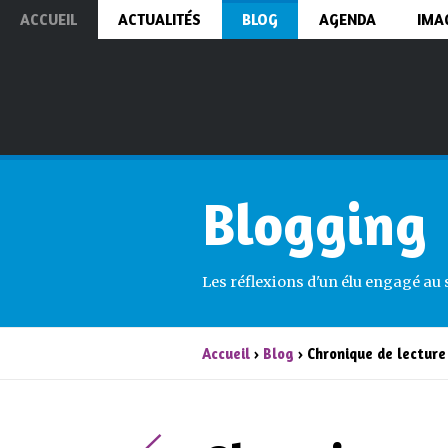
ACCUEIL
ACTUALITÉS
BLOG
AGENDA
IMA
Blogging
Les réflexions d'un élu engagé au se
Accueil
›
Blog
› Chronique de lecture