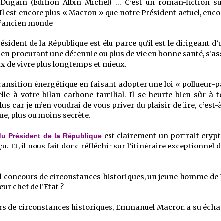
ugain (Edition Albin Michel) … C’est un roman-fiction su
est encore plus « Macron » que notre Président actuel, encor
 l’ancien monde
ésident de la République est élu parce qu’il est le dirigeant d
n procurant une décennie ou plus de vie en bonne santé, s’ass
ux de vivre plus longtemps et mieux.
 transition énergétique en faisant adopter une loi « pollueur-
e à votre bilan carbone familial. Il se heurte bien sûr à to
us car je m’en voudrai de vous priver du plaisir de lire, c’est
e, plus ou moins secrète.
est clairement un portrait cry
du Président de la République
eçu. Et, il nous fait donc réfléchir sur l’itinéraire exceptionnel
el concours de circonstances historiques, un jeune homme de 3
ur chef de l’Etat ?
urs de circonstances historiques, Emmanuel Macron a su échap