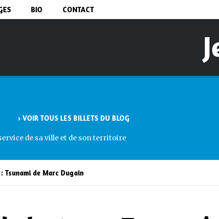
Aller au
GES
BIO
CONTACT
contenu
principal
J
› VOIR TOUS LES BILLETS DU BLOG
rvice de sa ville et de son territoire
 : Tsunami de Marc Dugain