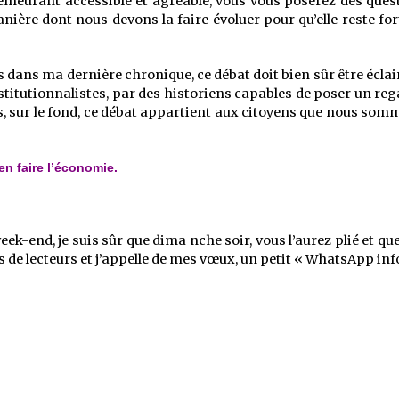
demeurant accessible et agréable, vous vous poserez des questi
nière dont nous devons la faire évoluer pour qu’elle reste for
is dans ma dernière chronique, ce débat doit bien sûr être éc
stitutionnalistes, par des historiens capables de poser un re
 sur le fond, ce débat appartient aux citoyens que nous somm
n faire l’économie.
k-end, je suis sûr que dima nche soir, vous l’aurez plié et que
de lecteurs et j’appelle de mes vœux, un petit « WhatsApp info