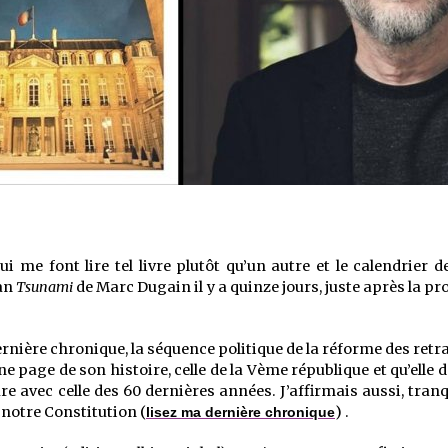
ui me font lire tel livre plutôt qu’un autre et le calendrier 
man
Tsunami
de Marc Dugain il y a quinze jours, juste après la p
nière chronique, la séquence politique de la réforme des retra
une page de son histoire, celle de la V
ème
république et qu’elle 
 avec celle des 60 dernières années. J’affirmais aussi, tranqu
 notre Constitution (
) .
lisez ma dernière chronique