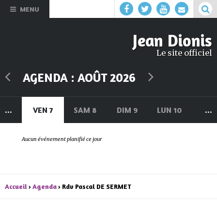
Aller au
MENU
contenu
principal
Jean Dionis
Le site officiel
AGENDA : AOÛT 2026
U 6
...
VEN 7
SAM 8
DIM 9
LUN 10
MAR 
...
Aucun événement planifié ce jour
Accueil
›
Agenda
› Rdv Pascal DE SERMET