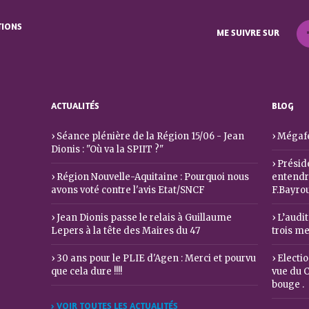
TIONS
ME SUIVRE SUR
ACTUALITÉS
BLOG
Séance plénière de la Région 15/06 - Jean
Mégafe
Dionis : "Où va la SPIIT ?"
Préside
Région Nouvelle-Aquitaine : Pourquoi nous
entendre
avons voté contre l'avis Etat/SNCF
F.Bayro
Jean Dionis passe le relais à Guillaume
L’audit
Lepers à la tête des Maires du 47
trois m
30 ans pour le PLIE d'Agen : Merci et pourvu
Electio
que cela dure !!!!
vue du C
bouge .
› VOIR TOUTES LES ACTUALITÉS