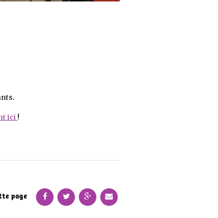
ants.
nt ici
!
tte page