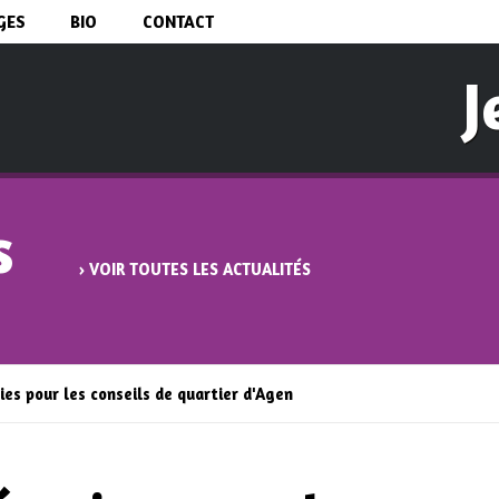
Aller au
GES
BIO
CONTACT
contenu
principal
J
s
› VOIR TOUTES LES ACTUALITÉS
ies pour les conseils de quartier d'Agen