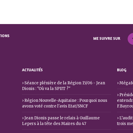
TIONS
ME SUIVRE SUR
ACTUALITÉS
BLOG
Séance plénière de la Région 15/06 - Jean
Mégafe
Dionis : "Où va la SPIIT ?"
Préside
Région Nouvelle-Aquitaine : Pourquoi nous
entendre
avons voté contre l'avis Etat/SNCF
F.Bayro
Jean Dionis passe le relais à Guillaume
L’audit
Lepers à la tête des Maires du 47
trois m