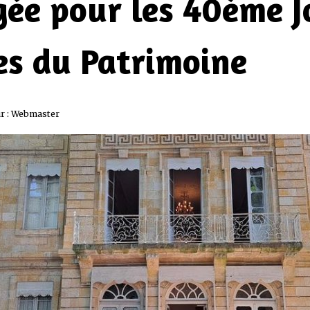
ée pour les 40ème J
s du Patrimoine
r :
Webmaster