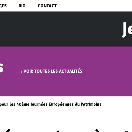
Aller au
GES
BIO
CONTACT
contenu
principal
J
s
› VOIR TOUTES LES ACTUALITÉS
our les 40ème Journées Européennes du Patrimoine