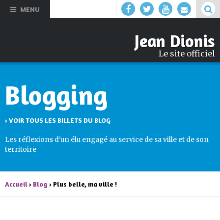
Aller au
MENU
contenu
principal
Jean Dionis
Le site officiel
Blogging
› VOIR TOUS LES BILLETS DU BLOG
Les réflexions d'un élu engagé au service de sa ville et de son
territoire
Accueil
›
Blog
› Plus belle, ma ville !