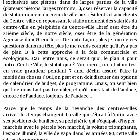
l’exclusivité aux piétons dans de larges parties de la ville
(plateaux piétons, larges trottoirs,…), oser réserver la capacité
de stationnement du cœur de ville aux résidents et aux clients
du Centre-ville en repoussant le stationnement des salariés du
centre-ville en périphérie du Centre-ville….bref oser être du
21ième siècle, de notre siècle, oser être de la génération
Agenaise du « Grenelle »….De toute façon, plus je tourne ces
questions dans ma tête, plus je me rends compte qu’il n’ya pas
de plan B à cette approche à la fois commerciale et
écologique…..Car, entre nous, ce serait quoi, le plan B pour
notre Centre Ville, le statut quo ? Non merci, on a fait un test
en vraie grandeur pendant 7 ans….déclin assuré. Faire la
moitié des choses ? Oui, on peut et on doit discuter des options
de calendrier, de budget, de programme….mais, on sent bien
qu’il ne nous faut pas trembler, et qu’il nous faut de l’audace,
encore de l’audace, toujours de l’audace…
Parce que le temps de la revanche des centres-villes
arrive….les temps changent. La ville qui s’étirait à l’infini avec
ses pavillons de banlieue, sa périphérie qui s’équipait d’hyper-
marchés avec le pétrole bon marché, la voiture triomphante,
l’espace illimité, la ville de Papa dans les années 80, cette ville
vit ses derniers jours.