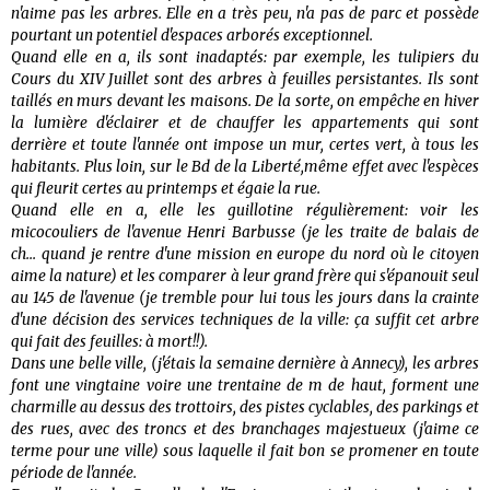
n'aime pas les arbres. Elle en a très peu, n'a pas de parc et possède
pourtant un potentiel d'espaces arborés exceptionnel.
Quand elle en a, ils sont inadaptés: par exemple, les tulipiers du
Cours du XIV Juillet sont des arbres à feuilles persistantes. Ils sont
taillés en murs devant les maisons. De la sorte, on empêche en hiver
la lumière d'éclairer et de chauffer les appartements qui sont
derrière et toute l'année ont impose un mur, certes vert, à tous les
habitants. Plus loin, sur le Bd de la Liberté,même effet avec l'espèces
qui fleurit certes au printemps et égaie la rue.
Quand elle en a, elle les guillotine régulièrement: voir les
micocouliers de l'avenue Henri Barbusse (je les traite de balais de
ch... quand je rentre d'une mission en europe du nord où le citoyen
aime la nature) et les comparer à leur grand frère qui s'épanouit seul
au 145 de l'avenue (je tremble pour lui tous les jours dans la crainte
d'une décision des services techniques de la ville: ça suffit cet arbre
qui fait des feuilles: à mort!!).
Dans une belle ville, (j'étais la semaine dernière à Annecy), les arbres
font une vingtaine voire une trentaine de m de haut, forment une
charmille au dessus des trottoirs, des pistes cyclables, des parkings et
des rues, avec des troncs et des branchages majestueux (j'aime ce
terme pour une ville) sous laquelle il fait bon se promener en toute
période de l'année.