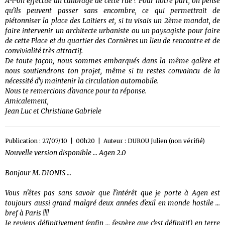
A-t-on effectué un calibrage de cette rue ? Pour notre part, on pense
qu'ils peuvent passer sans encombre, ce qui permettrait de
piétonniser la place des Laitiers et, si tu visais un 2ème mandat, de
faire intervenir un architecte urbaniste ou un paysagiste pour faire
de cette Place et du quartier des Cornières un lieu de rencontre et de
convivialité très attractif.
De toute façon, nous sommes embarqués dans la même galère et
nous soutiendrons ton projet, même si tu restes convaincu de la
nécessité d'y maintenir la circulation automobile.
Nous te remercions d'avance pour ta réponse.
Amicalement,
Jean Luc et Christiane Gabriele
Publication : 27/07/10 | 00h20 | Auteur :
DUROU Julien (non vérifié)
Nouvelle version disponible ... Agen 2.0
Bonjour M. DIONIS ...
Vous n'êtes pas sans savoir que l'intérêt que je porte à Agen est
toujours aussi grand malgré deux années d'exil en monde hostile ...
bref à Paris !!!!
Je reviens définitivement (enfin ... j'espère que c'est définitif) en terre