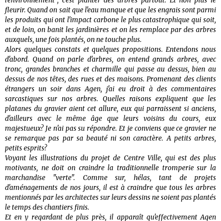
l'environnement", c'est planter des arbres partout. Et non plus le
fleurir. Quand on sait que l'eau manque et que les engrais sont parmi
les produits qui ont l'impact carbone le plus catastrophique qui soit,
et de loin, on banit les jardinières et on les remplace par des arbres
auxquels, une fois plantés, on ne touche plus.
Alors quelques constats et quelques propositions. Entendons nous
d'abord. Quand on parle d'arbres, on entend grands arbres, avec
tronc, grandes branches et charmille qui passe au dessus, bien au
dessus de nos têtes, des rues et des maisons. Promenant des clients
étrangers un soir dans Agen, j'ai eu droit à des commentaires
sarcastiques sur nos arbres. Quelles raisons expliquent que les
platanes du gravier aient cet allure, eux qui parraissent si anciens,
d'ailleurs avec le même âge que leurs voisins du cours, eux
majestueux? Je n'ai pas su répondre. Et je conviens que ce gravier ne
se remarque pas par sa beauté ni son caractère. A petits arbres,
petits esprits?
Voyant les illustrations du projet de Centre Ville, qui est des plus
motivants, ne doit on craindre la traditionnelle tromperie sur la
marchandise "verte". Comme sur, hélas, tant de projets
d'aménagements de nos jours, il est à craindre que tous les arbres
mentionnés par les architectes sur leurs dessins ne soient pas plantés
le temps des chantiers finis.
Et en y regardant de plus près, il apparaît qu'effectivement Agen