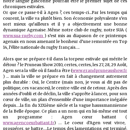
notre langue gasconne pourrait être le premier sujet de ces
chroniques estivales.
Or que ce passe-t-il à Agen ?, ces temps-ci...Par les temps qui
courent, la ville va plutôt bien. Son économie polyvalente s’en
sort mieux qu’ailleurs et il y a objectivement une bonne
dynamique Agenaise. Même notre club de rugby, notre SUA (
www.sua-rugby.com
) s’est mis au diapason de ce printemps
agenais en nous amenant le bonheur d’une remontée en Top
14, l’élite nationale du rugby français….
Alors que se prépare-t-il dans la torpeur estivale qui mérite le
détour ? le Pruneau Show 2010, certes, certes, les 27, 28, 29 Août,
Agen sera la ville où il faudra être (
www.grandpruneaushow.fr
) ... mais la ville se prépare en fait à changement autrement
plus durable : Oui, le Centre (mais non, je vous ai dit pas de
politique, ces vacances), le centre-ville est de retour. Après des
années d’oubli et de déclin, la ville s’apprête à lancer, pour son
cœur de ville, un plan d’ensemble d’une importance inégalée
depuis….la fin du XIXième siècle et la vague haussmannienne
de la Belle époque. Ce plan a un nom qui en lui-même est tout
un programme : Agen cœur battant (
www.agencoeurbattant.fr
) … Le coeur d’Agen veut vivre,
prospérer, se battre….Le temps des lamentations est terminé,