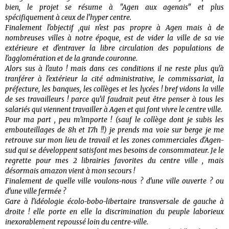
bien, le projet se résume à "Agen aux agenais" et plus
spécifiquement à ceux de l'hyper centre.
Finalement l'objectif ,qui n'est pas propre à Agen mais à de
nombreuses villes à notre époque, est de vider la ville de sa vie
extérieure et d'entraver la libre circulation des populations de
l'agglomération et de la grande couronne.
Alors sus à l'auto ! mais dans ces conditions il ne reste plus qu'à
tranférer à l'extérieur la cité administrative, le commissariat, la
préfecture, les banques, les collèges et les lycées ! bref vidons la ville
de ses travailleurs ! parce qu'il faudrait peut être penser à tous les
salariés qui viennent travailler à Agen et qui font vivre le centre ville.
Pour ma part , peu m'importe ! (sauf le collège dont je subis les
embouteillages de 8h et 17h !!) je prends ma voie sur berge je me
retrouve sur mon lieu de travail et les zones commerciales d'Agen-
sud qui se développent satisfont mes besoins de consommateur. Je le
regrette pour mes 2 librairies favorites du centre ville , mais
désormais amazon vient à mon secours !
Finalement de quelle ville voulons-nous ? d'une ville ouverte ? ou
d'une ville fermée ?
Gare à l'idéologie écolo-bobo-libertaire transversale de gauche à
droite ! elle porte en elle la discrimination du peuple laborieux
inexorablement repoussé loin du centre-ville.